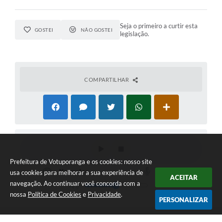
Seja o primeiro a curtir esta
GOSTEI
NÃO GOSTEI
legislação.
COMPARTILHAR
Prefeitura de Votuporanga e os cookies: nosso site
usa cookies para melhorar a sua experiência de
ACEITAR
navegação. Ao continuar você concorda com a
nossa
Política de Cookies
e
Privacidade
.
PERSONALIZAR