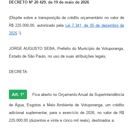
DECRETO Nº 20 429, de 19 de maio de 2026
Perguntas Frequentes
(Dispõe sobre a transposição de crédito orçamentário no valor de
Transparência
R$ 225.000,00, autorizado pela
Lei 7.341, de 05 de dezembro de
Audiências Públicas
2025
)
Editais
JORGE AUGUSTO SEBA, Prefeito do Município de Votuporanga,
Links
Estado de São Paulo, no uso de suas atribuições legais,
Telefones Úteis
DECRETA:
Emprega
Agenda
Art. 1º
Fica aberto no Orçamento Anual da Superintendência
Contato
de Água, Esgotos e Meio Ambiente de Votuporanga, um crédito
adicional suplementar, para o exercício de 2026, no valor de R$
225.000,00 (duzentos e vinte e cinco mil reais), destinados a: