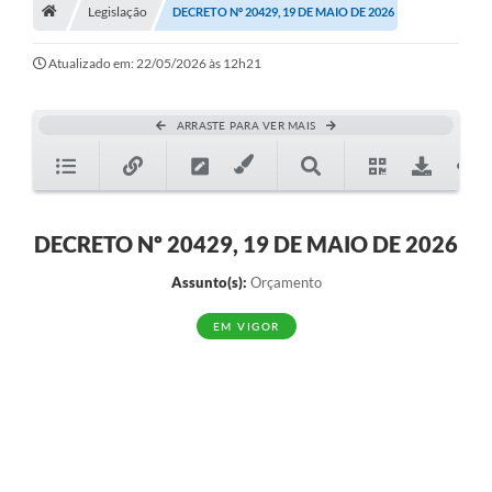
A História
Legislação
DECRETO Nº 20429, 19 DE MAIO DE 2026
Galeria de Fotos
Atualizado em: 22/05/2026 às 12h21
Notícias
ARRASTE PARA VER MAIS
SIC
Diário Oficial
Prestação de Contas
DECRETO Nº 20429, 19 DE MAIO DE 2026
Conselhos Municipais
Assunto(s):
Orçamento
Concursos
EM VIGOR
Arquivos para Download
Ouvidoria
Contas Públicas
Legislação