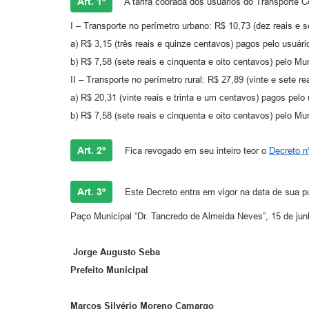
Art. 1º
A tarifa cobrada dos usuários do Transporte Co
I – Transporte no perímetro urbano: R$ 10,73 (dez reais e s
a) R$ 3,15 (três reais e quinze centavos) pagos pelo usuári
b) R$ 7,58 (sete reais e cinquenta e oito centavos) pelo M
II – Transporte no perímetro rural: R$ 27,89 (vinte e sete r
a) R$ 20,31 (vinte reais e trinta e um centavos) pagos pelo 
b) R$ 7,58 (sete reais e cinquenta e oito centavos) pelo M
Art. 2º
Fica revogado em seu inteiro teor o
Decreto n
Art. 3º
Este Decreto entra em vigor na data de sua pu
Paço Municipal “Dr. Tancredo de Almeida Neves”, 15 de jun
Jorge Augusto Seba
Prefeito Municipal
Marcos Silvério Moreno Camargo