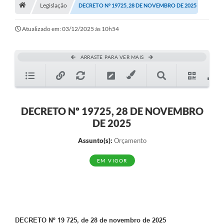
A História
Legislação
DECRETO Nº 19725, 28 DE NOVEMBRO DE 2025
Galeria de Fotos
Atualizado em: 03/12/2025 às 10h54
Notícias
ARRASTE PARA VER MAIS
SIC
Diário Oficial
Prestação de Contas
DECRETO Nº 19725, 28 DE NOVEMBRO
DE 2025
Conselhos Municipais
Assunto(s):
Orçamento
Concursos
EM VIGOR
Arquivos para Download
Ouvidoria
Contas Públicas
Legislação
DECRETO Nº 19 725, de 28 de novembro de 2025