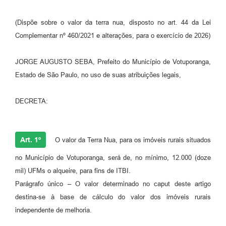
Perguntas Frequentes
(Dispõe sobre o valor da terra nua, disposto no art. 44 da Lei
Transparência
Complementar nº 460/2021 e alterações, para o exercício de 2026)
Audiências Públicas
JORGE AUGUSTO SEBA, Prefeito do Município de Votuporanga,
Estado de São Paulo, no uso de suas atribuições legais,
Editais
Links
DECRETA:
Telefones Úteis
Emprega
Art. 1º
O valor da Terra Nua, para os imóveis rurais situados
Agenda
no Município de Votuporanga, será de, no mínimo, 12.000 (doze
mil) UFMs o alqueire, para fins de ITBI.
Contato
Parágrafo único – O valor determinado no caput deste artigo
destina-se à base de cálculo do valor dos imóveis rurais
independente de melhoria.