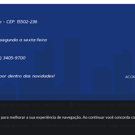
o - CEP: 15502-236
 segunda a sexta-feira
7) 3405-9700
por dentro das novidades!
ACOM
rsão do Sistema: 3.5.3 - 19/06/2026
Portal atualizado em: 08/08/202
es para melhorar a sua experiência de navegação. Ao continuar você concorda 
Copyright Instar - 2006-2026. Todos os direitos reservados -
Instar Tecnolo