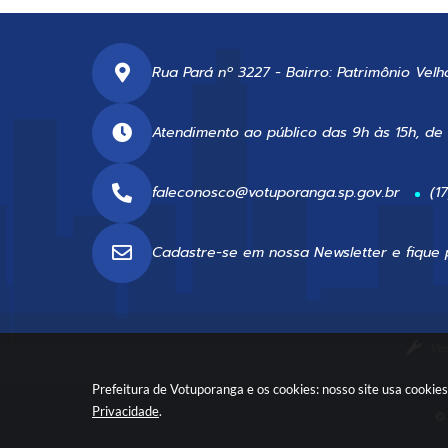
Rua Pará nº 3227 - Bairro: Patrimônio Velh
Atendimento ao público das 9h às 15h, de
faleconosco@votuporanga.sp.gov.br
(1
Cadastre-se em nossa
Newsletter
e fique 
Ve
Prefeitura de Votuporanga e os cookies: nosso site usa cooki
Privacidade
.
© 