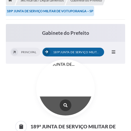
Secretarias / Departamentos
Gabinete do Prefeito
A História
189ª JUNTA DE SERVIÇO MILITAR DE VOTUPORANGA – SP
Galeria de Fotos
Notícias
Gabinete do Prefeito
SIC
Diário Oficial
PRINCIPAL
189ª JUNTA DE SERVIÇO MILITAR DE...
Prestação de Contas
Conselhos Municipais
Concursos
Arquivos para Download
Ouvidoria
Contas Públicas
189ª JUNTA DE SERVIÇO MILITAR DE
Legislação