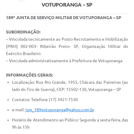
VOTUPORANGA – SP
Perguntas Frequentes
189ª JUNTA DE SERVIÇO MILITAR DE VOTUPORANGA – SP
Transparência
SUBORDINAÇÃO:
Audiências Públicas
– Vinculada tecnicamente ao Posto Recrutamento e Mobilização
Editais
(PRM) 002-003- Ribeirão Preto- SP, Organização Militar do
Exército Brasileiro
Links
– Vinculada administrativamente à Prefeitura de Votuporanga
Telefones Úteis
INFORMAÇÕES GERAIS:
Emprega
Localização: Rua Rio Grande, 1955, Chácara das Paineiras (ao
lado do Tiro de Guerra), CEP: 15502-130, Votuporanga – SP
Agenda
Contatos: Telefone (17) 3421-7530
Contato
e-mail:
jsm_189votuporanga@yahoo.com.br
Horário de Atendimento ao Púbico: Segunda a sexta-feira, das
9h às 15h