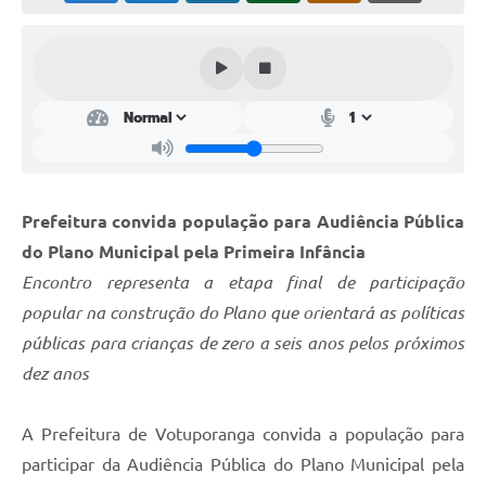
Perguntas Frequentes
Transparência
Audiências Públicas
Editais
Links
Prefeitura convida população para Audiência Pública
Telefones Úteis
do Plano Municipal pela Primeira Infância
Encontro representa a etapa final de participação
Emprega
popular na construção do Plano que orientará as políticas
Agenda
públicas para crianças de zero a seis anos pelos próximos
dez anos
Contato
A Prefeitura de Votuporanga convida a população para
participar da Audiência Pública do Plano Municipal pela