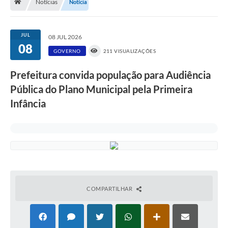
Notícias
Notícia
A História
Galeria de Fotos
JUL
08 JUL 2026
08
Notícias
GOVERNO
211 VISUALIZAÇÕES
SIC
Prefeitura convida população para Audiência
Diário Oficial
Pública do Plano Municipal pela Primeira
Infância
Prestação de Contas
Conselhos Municipais
Concursos
Arquivos para Download
Ouvidoria
COMPARTILHAR
Contas Públicas
Legislação