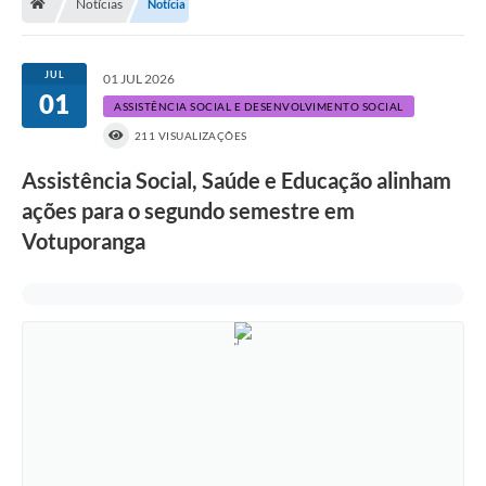
Notícias
Notícia
A História
Galeria de Fotos
JUL
01 JUL 2026
01
Notícias
ASSISTÊNCIA SOCIAL E DESENVOLVIMENTO SOCIAL
211 VISUALIZAÇÕES
SIC
Assistência Social, Saúde e Educação alinham
Diário Oficial
ações para o segundo semestre em
Prestação de Contas
Votuporanga
Conselhos Municipais
Concursos
Arquivos para Download
Ouvidoria
Contas Públicas
Legislação