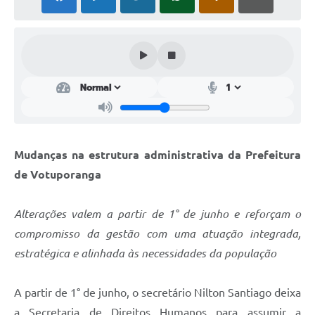
Perguntas Frequentes
Transparência
Audiências Públicas
Editais
Links
Mudanças na estrutura administrativa da Prefeitura
Telefones Úteis
de Votuporanga
Emprega
Alterações valem a partir de 1° de junho e reforçam o
Agenda
compromisso da gestão com uma atuação integrada,
Contato
estratégica e alinhada às necessidades da população
A partir de 1° de junho, o secretário Nilton Santiago deixa
a Secretaria de Direitos Humanos para assumir a