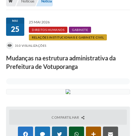
Notícias
Notícia
A História
Galeria de Fotos
MAI
25 MAI 2026
25
Notícias
DIREITOS HUMANOS
GABINETE
RELAÇÕES INSTITUCIONAIS E GABINETE CIVIL
SIC
310 VISUALIZAÇÕES
Diário Oficial
Mudanças na estrutura administrativa da
Prestação de Contas
Prefeitura de Votuporanga
Conselhos Municipais
Concursos
Arquivos para Download
Ouvidoria
COMPARTILHAR
Contas Públicas
Legislação