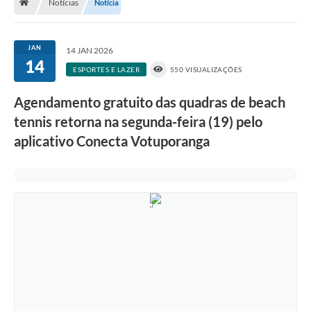
Notícias
Notícia
A História
Galeria de Fotos
JAN
14 JAN 2026
14
Notícias
ESPORTES E LAZER
550 VISUALIZAÇÕES
SIC
Agendamento gratuito das quadras de beach
Diário Oficial
tennis retorna na segunda-feira (19) pelo
aplicativo Conecta Votuporanga
Prestação de Contas
Conselhos Municipais
Concursos
Arquivos para Download
Ouvidoria
Contas Públicas
Legislação