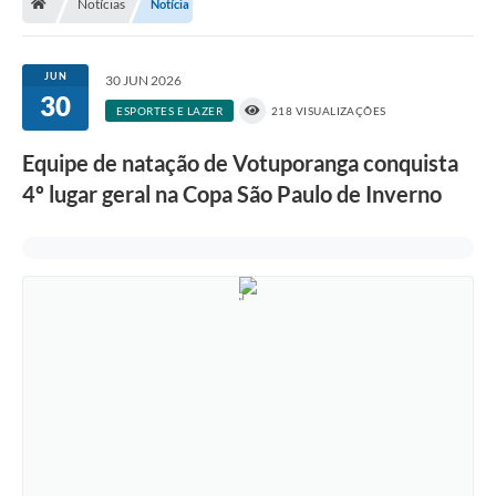
Notícias
Notícia
A História
Galeria de Fotos
JUN
30 JUN 2026
30
Notícias
ESPORTES E LAZER
218 VISUALIZAÇÕES
SIC
Equipe de natação de Votuporanga conquista
Diário Oficial
4º lugar geral na Copa São Paulo de Inverno
Prestação de Contas
Conselhos Municipais
Concursos
Arquivos para Download
Ouvidoria
Contas Públicas
Legislação