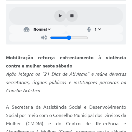
Perguntas Frequentes
Transparência
Audiências Públicas
Editais
Links
Mobilização reforça enfrentamento à violência
contra a mulher neste sábado
Telefones Úteis
Ação integra os “21 Dias de Ativismo” e reúne diversas
Emprega
secretarias, órgãos públicos e instituições parceiras na
Concha Acústica
Agenda
Contato
A Secretaria da Assistência Social e Desenvolvimento
Social por meio com o Conselho Municipal dos Direitos da
Mulher (CMDM) e do Centro de Referência e
Atendimento à Mulher (Cram)
,
promove neste sábado