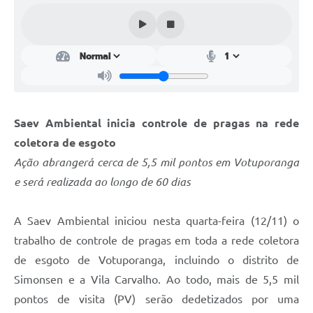
Perguntas Frequentes
Transparência
Audiências Públicas
Editais
Saev Ambiental inicia controle de pragas na rede
Links
coletora de esgoto
Telefones Úteis
Ação abrangerá cerca de 5,5 mil pontos em Votuporanga
e será realizada ao longo de 60 dias
Emprega
Agenda
A Saev Ambiental iniciou nesta quarta-feira (12/11) o
trabalho de controle de pragas em toda a rede coletora
Contato
de esgoto de Votuporanga, incluindo o distrito de
Simonsen e a Vila Carvalho. Ao todo, mais de 5,5 mil
pontos de visita (PV) serão dedetizados por uma