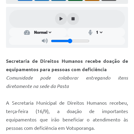
Perguntas Frequentes
Transparência
Audiências Públicas
Editais
Links
Secretaria de Direitos Humanos recebe doação de
Telefones Úteis
equipamentos para pessoas com deficiência
Comunidade pode colaborar entregando itens
Emprega
diretamente na sede da Pasta
Agenda
A Secretaria Municipal de Direitos Humanos recebeu,
Contato
terça-feira (16/9), a doação de importantes
equipamentos que irão beneficiar o atendimento às
pessoas com deficiência em Votuporanga.