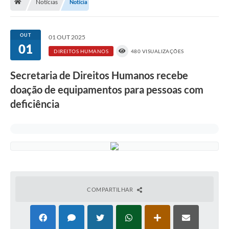
Notícias
Notícia
A História
Galeria de Fotos
OUT
01 OUT 2025
01
Notícias
DIREITOS HUMANOS
480 VISUALIZAÇÕES
SIC
Secretaria de Direitos Humanos recebe
Diário Oficial
doação de equipamentos para pessoas com
deficiência
Prestação de Contas
Conselhos Municipais
Concursos
Arquivos para Download
Ouvidoria
COMPARTILHAR
Contas Públicas
Legislação