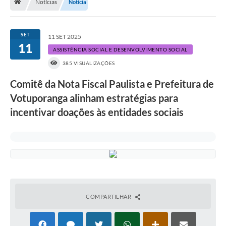
Notícias
Notícia
A História
Galeria de Fotos
SET
11 SET 2025
11
Notícias
ASSISTÊNCIA SOCIAL E DESENVOLVIMENTO SOCIAL
385 VISUALIZAÇÕES
SIC
Comitê da Nota Fiscal Paulista e Prefeitura de
Diário Oficial
Votuporanga alinham estratégias para
Prestação de Contas
incentivar doações às entidades sociais
Conselhos Municipais
Concursos
Arquivos para Download
Ouvidoria
COMPARTILHAR
Contas Públicas
Legislação