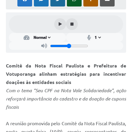
Perguntas Frequentes
Transparência
Audiências Públicas
Editais
Links
Comitê da Nota Fiscal Paulista e Prefeitura de
Telefones Úteis
Votuporanga alinham estratégias para incentivar
Emprega
doações às entidades sociais
Com o tema “Seu CPF na Nota Vale Solidariedade”, ação
Agenda
reforçará importância do cadastro e da doação de cupons
Contato
fiscais
A reunião promovida pelo Comitê da Nota Fiscal Paulista,
nesta quarta-feira (10/9), reuniu representantes de