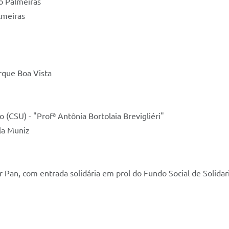
ro Palmeiras
lmeiras
rque Boa Vista
 (CSU) - "Profª Antônia Bortolaia Brevigliéri"
la Muniz
 Pan, com entrada solidária em prol do Fundo Social de Solida