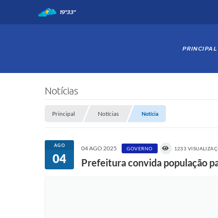
19°
33°
PRINCIPAL
Notícias
Principal
Notícias
Notícia
AGO
04 AGO 2025
GOVERNO
1233 VISUALIZA
04
Prefeitura convida população p