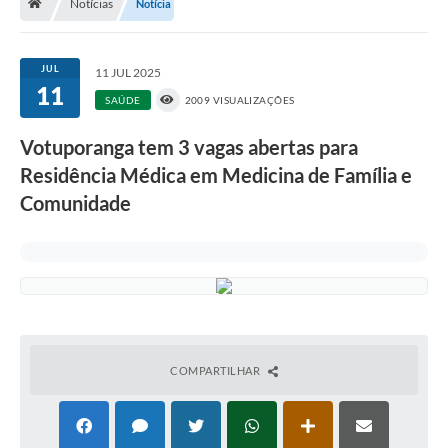
Notícias
Notícia
A História
Galeria de Fotos
JUL
11 JUL 2025
11
Notícias
SAÚDE
2009 VISUALIZAÇÕES
SIC
Votuporanga tem 3 vagas abertas para
Diário Oficial
Residência Médica em Medicina de Família e
Comunidade
Prestação de Contas
Conselhos Municipais
Concursos
Arquivos para Download
Ouvidoria
COMPARTILHAR
Contas Públicas
Legislação