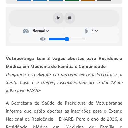
Perguntas Frequentes
Transparência
Audiências Públicas
Editais
Links
Votuporanga tem 3 vagas abertas para Residência
Telefones Úteis
Médica em Medicina de Família e Comunidade
Programa é realizado em parceria entre a Prefeitura, a
Emprega
Santa Casa e a Unifev; inscrições vão até o dia 18 de
Agenda
julho pelo ENARE
Contato
A Secretaria da Saúde da Prefeitura de Votuporanga
informa que estão abertas as inscrições para o Exame
Nacional de Residência – ENARE. Para o ano de 2026, a
Residência Médica em Medicina de Família e