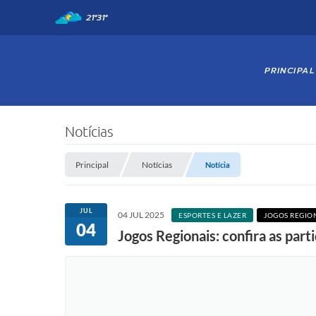
21°
31°
PRINCIPAL
Notícias
Principal
Notícias
Notícia
JUL
04 JUL 2025
ESPORTES E LAZER
JOGOS REGIO
04
Jogos Regionais: confira as part