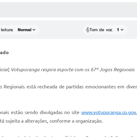
 MÍDIAS
RECEBA NOTÍCIAS
leitura:
Tom de voz:
bado
icial; Votuporanga respira esporte com os 67º Jogos Regionais
s Regionais está recheada de partidas emocionantes em divers
nais estão sendo divulgadas no site
www.votuporanga.sp.gov.
á sujeita a alterações, conforme a organização.