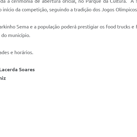
zada a cerimônia de abertura oficial, no Parque da Cultura.
início da competição, seguindo a tradição dos Jogos Olímpicos
inho Sema e a população poderá prestigiar os food trucks e fei
 do município.
ades e horários.
 Lacerda Soares
niz