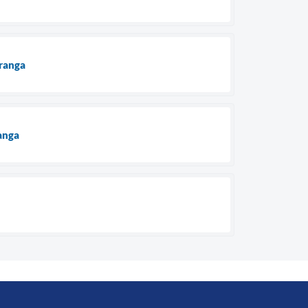
oranga
anga