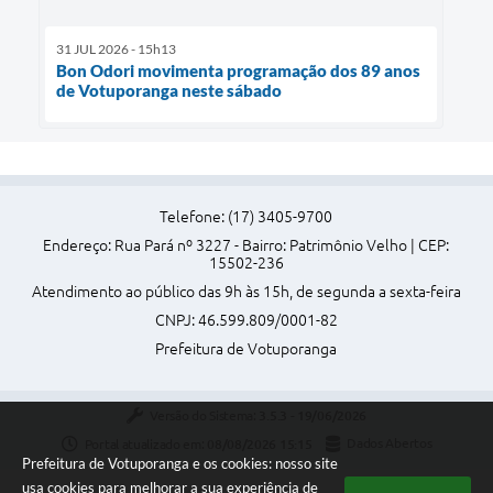
31 JUL 2026 - 15h13
Bon Odori movimenta programação dos 89 anos
de Votuporanga neste sábado
Telefone: (17) 3405-9700
Endereço: Rua Pará nº 3227 - Bairro: Patrimônio Velho | CEP:
15502-236
Atendimento ao público das 9h às 15h, de segunda a sexta-feira
CNPJ: 46.599.809/0001-82
Prefeitura de Votuporanga
Versão do Sistema:
3.5.3 - 19/06/2026
Portal atualizado em:
08/08/2026 15:15
Dados Abertos
Prefeitura de Votuporanga e os cookies: nosso site
usa cookies para melhorar a sua experiência de