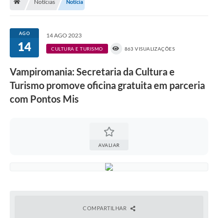
Notícias
Notícia
A História
Galeria de Fotos
AGO
14 AGO 2023
14
Notícias
CULTURA E TURISMO
863 VISUALIZAÇÕES
SIC
Vampiromania: Secretaria da Cultura e
Diário Oficial
Turismo promove oficina gratuita em parceria
com Pontos Mis
Prestação de Contas
Conselhos Municipais
Concursos
AVALIAR
Arquivos para Download
Ouvidoria
Contas Públicas
COMPARTILHAR
Legislação