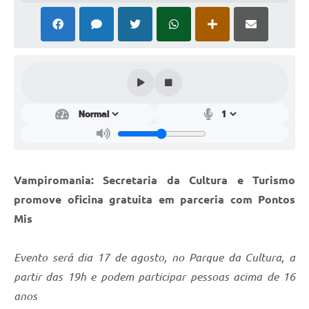
Perguntas Frequentes
Transparência
Audiências Públicas
Editais
Links
Telefones Úteis
Vampiromania: Secretaria da Cultura e Turismo
Emprega
promove oficina gratuita em parceria com Pontos
Agenda
Mis
Contato
Evento será dia 17 de agosto, no Parque da Cultura, a
partir das 19h e podem participar pessoas acima de 16
anos