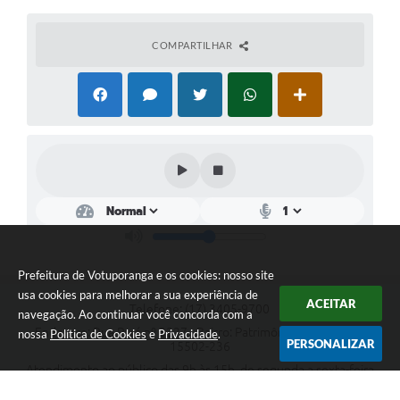
COMPARTILHAR
Prefeitura de Votuporanga e os cookies: nosso site
usa cookies para melhorar a sua experiência de
ACEITAR
Telefone: (17) 3405-9700
navegação. Ao continuar você concorda com a
Endereço: Rua Pará nº 3227 - Bairro: Patrimônio Velho | CEP:
nossa
Política de Cookies
e
Privacidade
.
PERSONALIZAR
15502-236
Atendimento ao público das 9h às 15h, de segunda a sexta-feira
CNPJ: 46.599.809/0001-82