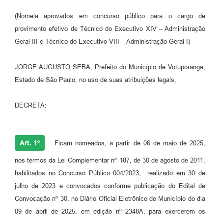
Perguntas Frequentes
(Nomeia aprovados em concurso público para o cargo de
provimento efetivo de Técnico do Executivo XIV – Administração
Transparência
Geral III e Técnico do Executivo VIII – Administração Geral I)
Audiências Públicas
JORGE AUGUSTO SEBA, Prefeito do Município de Votuporanga,
Editais
Estado de São Paulo, no uso de suas atribuições legais,
Links
DECRETA:
Telefones Úteis
Emprega
Art. 1º
Ficam nomeados, a partir de 06 de maio de 2025,
Agenda
nos termos da Lei Complementar nº 187, de 30 de agosto de 2011,
Contato
habilitados no Concurso Público 004/2023, realizado em 30 de
julho de 2023 e convocados conforme publicação do Edital de
Convocação nº 30, no Diário Oficial Eletrônico do Município do dia
09 de abril de 2025, em edição nº 2348A, para exercerem os