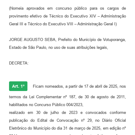
(Nomeia aprovados em concurso público para os cargos de
Perguntas Frequentes
provimento efetivo de Técnico do Executivo XIV – Administração
Transparência
Geral III e Técnico do Executivo VIII – Administração Geral I)
Audiências Públicas
JORGE AUGUSTO SEBA, Prefeito do Município de Votuporanga,
Editais
Estado de São Paulo, no uso de suas atribuições legais,
Links
DECRETA:
Telefones Úteis
Emprega
Art. 1º
Ficam nomeados, a partir de 17 de abril de 2025, nos
Agenda
termos da Lei Complementar nº 187, de 30 de agosto de 2011,
Contato
habilitados no Concurso Público 004/2023,
realizado em 30 de julho de 2023 e convocados conforme
publicação do Edital de Convocação nº 29, no Diário Oficial
Eletrônico do Município do dia 31 de março de 2025, em edição nº