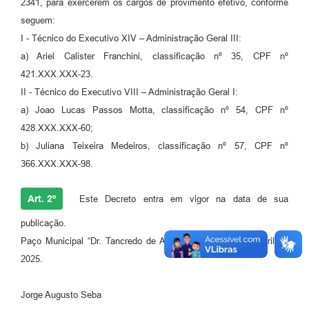
2341, para exercerem os cargos de provimento efetivo, conforme
seguem:
I - Técnico do Executivo XIV – Administração Geral III:
a) Ariel Calister Franchini, classificação nº 35, CPF nº
421.XXX.XXX-23.
II - Técnico do Executivo VIII – Administração Geral I:
a) Joao Lucas Passos Motta, classificação nº 54, CPF nº
428.XXX.XXX-60;
b) Juliana Teixeira Medeiros, classificação nº 57, CPF nº
366.XXX.XXX-98.
Art. 2º
Este Decreto entra em vigor na data de sua
publicação.
Paço Municipal “Dr. Tancredo de Almeida Neves”, 16 de abril de
2025.
Jorge Augusto Seba