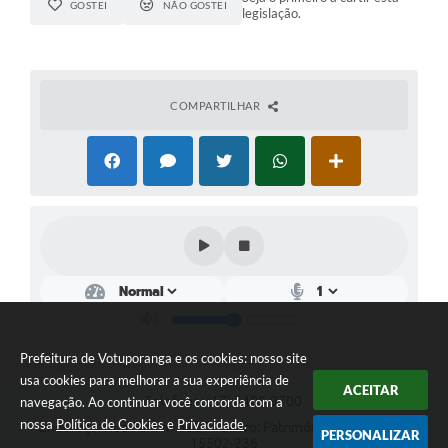
GOSTEI
NÃO GOSTEI
legislação.
COMPARTILHAR
Prefeitura de Votuporanga e os cookies: nosso site
usa cookies para melhorar a sua experiência de
ACEITAR
Telefone: (17) 3405-9700
navegação. Ao continuar você concorda com a
nossa
Política de Cookies
e
Privacidade
.
Endereço: Rua Pará nº 3227 - Bairro: Patrimônio Velho | CEP:
PERSONALIZAR
15502-236