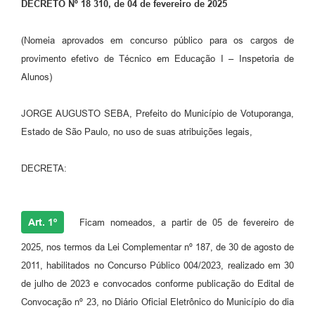
DECRETO Nº 18 310, de 04 de fevereiro de 2025
Perguntas Frequentes
(Nomeia aprovados em concurso público para os cargos de
Transparência
provimento efetivo de Técnico em Educação I – Inspetoria de
Alunos)
Audiências Públicas
Editais
JORGE AUGUSTO SEBA, Prefeito do Município de Votuporanga,
Estado de São Paulo, no uso de suas atribuições legais,
Links
Telefones Úteis
DECRETA:
Emprega
Agenda
Art. 1º
Ficam nomeados, a partir de 05 de fevereiro de
Contato
2025, nos termos da Lei Complementar nº 187, de 30 de agosto de
2011, habilitados no Concurso Público 004/2023, realizado em 30
de julho de 2023 e convocados conforme publicação do Edital de
Convocação nº 23, no Diário Oficial Eletrônico do Município do dia