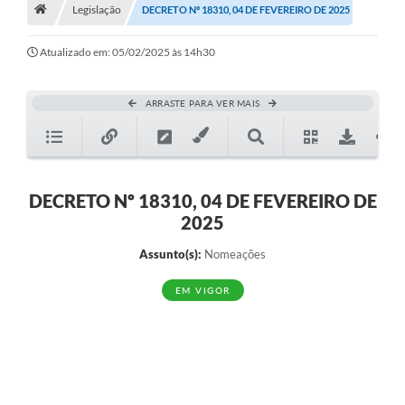
A História
Legislação
DECRETO Nº 18310, 04 DE FEVEREIRO DE 2025
Galeria de Fotos
Atualizado em: 05/02/2025 às 14h30
Notícias
ARRASTE PARA VER MAIS
SIC
Diário Oficial
Prestação de Contas
DECRETO Nº 18310, 04 DE FEVEREIRO DE
2025
Conselhos Municipais
Assunto(s):
Nomeações
Concursos
EM VIGOR
Arquivos para Download
Ouvidoria
Contas Públicas
Legislação