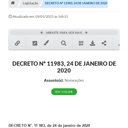
A História
Legislação
DECRETO Nº 11983, 24 DE JANEIRO DE 2020
Galeria de Fotos
Atualizado em: 09/01/2025 às 16h15
Notícias
ARRASTE PARA VER MAIS
SIC
Diário Oficial
Prestação de Contas
DECRETO Nº 11983, 24 DE JANEIRO DE
2020
Conselhos Municipais
Assunto(s):
Nomeações
Concursos
EM VIGOR
Arquivos para Download
Ouvidoria
Contas Públicas
DECRETO N°. 11 983, de 24 de janeiro de 2020
Legislação