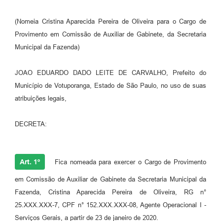
Perguntas Frequentes
(Nomeia Cristina Aparecida Pereira de Oliveira para o Cargo de
Provimento em Comissão de Auxiliar de Gabinete, da Secretaria
Transparência
Municipal da Fazenda)
Audiências Públicas
JOAO EDUARDO DADO LEITE DE CARVALHO, Prefeito do
Editais
Município de Votuporanga, Estado de São Paulo, no uso de suas
Links
atribuições legais,
Telefones Úteis
DECRETA:
Emprega
Agenda
Art. 1º
Fica nomeada para exercer o Cargo de Provimento
Contato
em Comissão de Auxiliar de Gabinete da Secretaria Municipal da
Fazenda, Cristina Aparecida Pereira de Oliveira, RG n°
25.XXX.XXX-7, CPF n° 152.XXX.XXX-08, Agente Operacional I -
Serviços Gerais, a partir de 23 de janeiro de 2020.