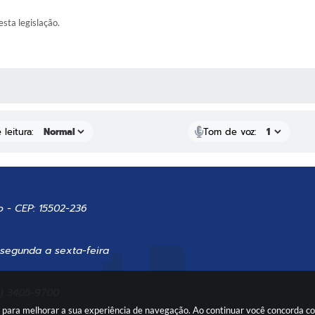
esta legislação.
AS MÍDIAS
leitura:
Tom de voz:
o - CEP: 15502-236
 segunda a sexta-feira
7) 3405-9700
es para melhorar a sua experiência de navegação. Ao continuar você concorda 