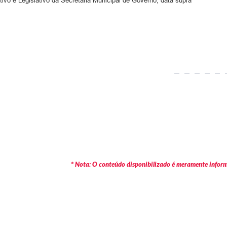
tivo e Legislativo da Secretaria Municipal de Governo, data supra
* Nota: O conteúdo disponibilizado é meramente informa