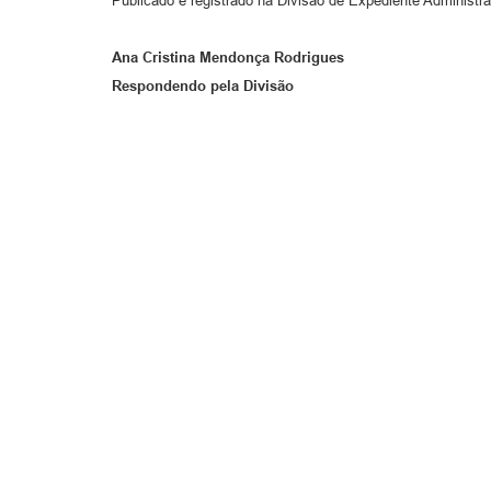
Publicado e registrado na Divisão de Expediente Administra
Ana Cristina Mendonça Rodrigues
Respondendo pela Divisão