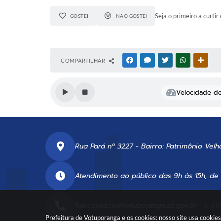
Seja o primeiro a curtir 
GOSTEI
NÃO GOSTEI
COMPARTILHAR
FACEBOOK
MESSENGER
TWITTER
WHATSAPP
OUTR
Velocidade de 
Rua Pará nº 3227 - Bairro: Patrimônio Velh
Atendimento ao público das 9h às 15h, de
faleconosco@votuporanga.sp.gov.br
(1
Prefeitura de Votuporanga e os cookies: nosso site usa cooki