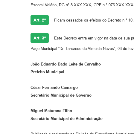
Escorsi Valério, RG n° 8.XXX.XXX, CPF n.° 076.XXX.XXX-09
Art. 2º
Ficam cessados os efeitos do Decreto n.° 10.6
Art. 3º
Este Decreto entra em vigor na data de sua pub
Paço Municipal “Dr. Tancredo de Almeida Neves”, 03 de fev
João Eduardo Dado Leite de Carvalho
Prefeito Municipal
César Fernando Camargo
Secretário Municipal de Governo
Miguel Maturana Filho
Secretário Municipal de Administração