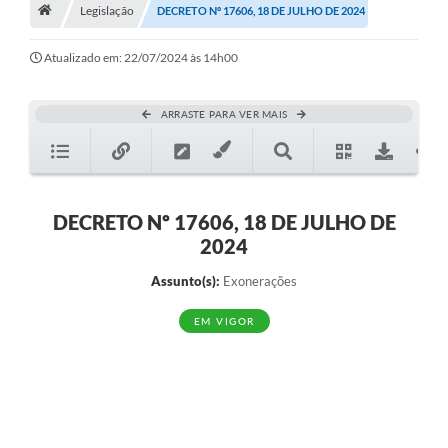
A História
Legislação
DECRETO Nº 17606, 18 DE JULHO DE 2024
Galeria de Fotos
Atualizado em: 22/07/2024 às 14h00
Notícias
ARRASTE PARA VER MAIS
SIC
Diário Oficial
Prestação de Contas
DECRETO Nº 17606, 18 DE JULHO DE
2024
Conselhos Municipais
Assunto(s):
Exonerações
Concursos
EM VIGOR
Arquivos para Download
Ouvidoria
Contas Públicas
Legislação