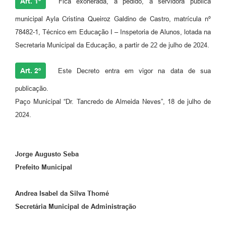
Art. 1º
Fica exonerada, a pedido, a servidora pública
municipal Ayla Cristina Queiroz Galdino de Castro, matrícula nº
78482-1, Técnico em Educação I – Inspetoria de Alunos, lotada na
Secretaria Municipal da Educação, a partir de 22 de julho de 2024.
Art. 2º
Este Decreto entra em vigor na data de sua
publicação.
Paço Municipal “Dr. Tancredo de Almeida Neves”, 18 de julho de
2024.
Jorge Augusto Seba
Prefeito Municipal
Andrea Isabel da Silva Thomé
Secretária Municipal de Administração