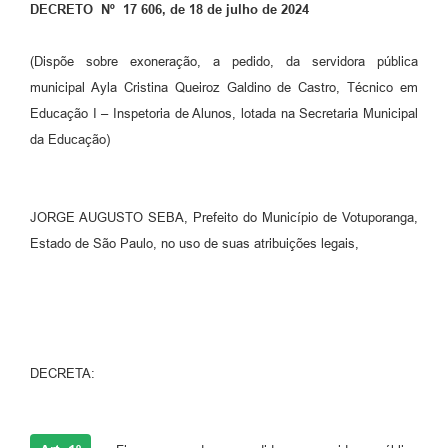
DECRETO Nº
17 606, de 18 de julho de 2024
Perguntas Frequentes
(Dispõe sobre exoneração, a pedido, da servidora pública
Transparência
municipal Ayla Cristina Queiroz Galdino de Castro, Técnico em
Audiências Públicas
Educação I – Inspetoria de Alunos, lotada na Secretaria Municipal
da Educação)
Editais
Links
JORGE AUGUSTO SEBA, Prefeito do Município de Votuporanga,
Telefones Úteis
Estado de São Paulo, no uso de suas atribuições legais,
Emprega
Agenda
Contato
DECRETA: