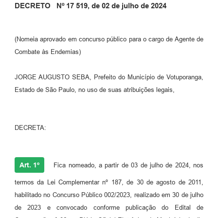
DECRETO Nº 17 519, de 02 de julho de 2024
Perguntas Frequentes
Transparência
(Nomeia aprovado em concurso público para o cargo de Agente de
Combate às Endemias)
Audiências Públicas
Editais
JORGE AUGUSTO SEBA, Prefeito do Município de Votuporanga,
Estado de São Paulo, no uso de suas atribuições legais,
Links
Telefones Úteis
DECRETA:
Emprega
Agenda
Art. 1º
Fica nomeado, a partir de 03 de julho de 2024, nos
Contato
termos da Lei Complementar nº 187, de 30 de agosto de 2011,
habilitado no Concurso Público 002/2023, realizado em 30 de julho
de 2023 e convocado conforme publicação do Edital de