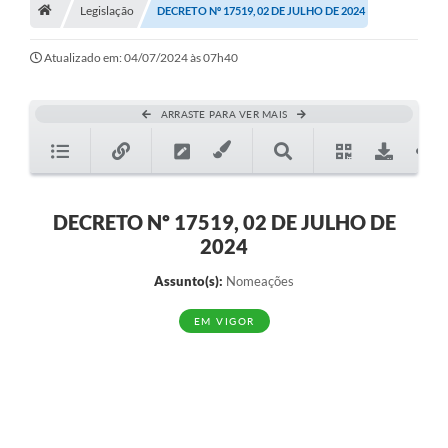
A História
Legislação
DECRETO Nº 17519, 02 DE JULHO DE 2024
Galeria de Fotos
Atualizado em: 04/07/2024 às 07h40
Notícias
ARRASTE PARA VER MAIS
SIC
Diário Oficial
Prestação de Contas
DECRETO Nº 17519, 02 DE JULHO DE
2024
Conselhos Municipais
Assunto(s):
Nomeações
Concursos
EM VIGOR
Arquivos para Download
Ouvidoria
Contas Públicas
Legislação