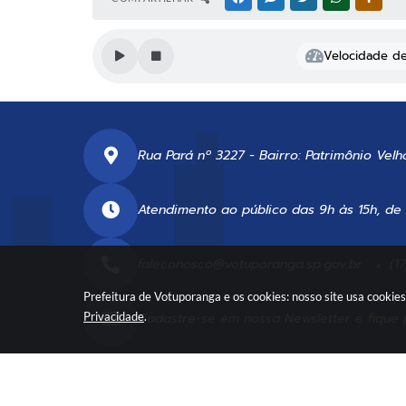
Velocidade de 
Rua Pará nº 3227 - Bairro: Patrimônio Velh
Atendimento ao público das 9h às 15h, de
faleconosco@votuporanga.sp.gov.br
(1
Prefeitura de Votuporanga e os cookies: nosso site usa cooki
Cadastre-se em nossa
Newsletter
e fique 
Privacidade
.
Ver