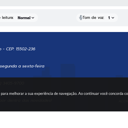
leitura:
Tom de voz:
o - CEP: 15502-236
 segunda a sexta-feira
7) 3405-9700
es para melhorar a sua experiência de navegação. Ao continuar você concorda 
por dentro das novidades!
ACOM
são do Sistema: 3.5.3 - 19/06/2026
Portal atualizado em: 06/08/202