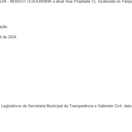
- MÚSICO TESOURINHA a atual Rua Projetada 12, localizada no Parque Res
ação.
l de 2024.
 Legislativos da Secretaria Municipal da Transparência e Gabinete Civil, data