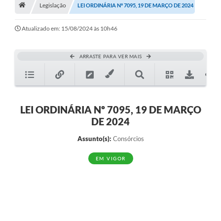
A História
Legislação
LEI ORDINÁRIA Nº 7095, 19 DE MARÇO DE 2024
Galeria de Fotos
Atualizado em: 15/08/2024 às 10h46
Notícias
ARRASTE PARA VER MAIS
SIC
Diário Oficial
Prestação de Contas
LEI ORDINÁRIA Nº 7095, 19 DE MARÇO
DE 2024
Conselhos Municipais
Assunto(s):
Consórcios
Concursos
EM VIGOR
Arquivos para Download
Ouvidoria
Contas Públicas
Legislação