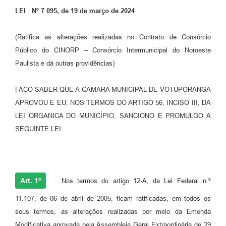
LEI Nº 7 095, de 19 de março de 2024
Perguntas Frequentes
Transparência
(Ratifica as alterações realizadas no Contrato de Consórcio
Público do CINORP – Consórcio Intermunicipal do Noroeste
Audiências Públicas
Paulista e dá outras providências)
Editais
FAÇO SABER QUE A CAMARA MUNICIPAL DE VOTUPORANGA
Links
APROVOU E EU, NOS TERMOS DO ARTIGO 56, INCISO III, DA
Telefones Úteis
LEI ORGANICA DO MUNICÍPIO, SANCIONO E PROMULGO A
SEGUINTE LEI:
Emprega
Agenda
Contato
Art. 1º
Nos termos do artigo 12-A, da Lei Federal n.º
11.107, de 06 de abril de 2005, ficam ratificadas, em todos os
seus termos, as alterações realizadas por meio da Emenda
Modificativa aprovada pela Assembleia Geral Extraordinária de 29