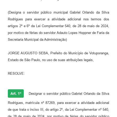
Perguntas Frequentes
(Designa o servidor público municipal Gabriel Orlando da Silva
Transparência
Rodrigues para exercer a atividade adicional nos termos dos
artigos 2º e 6º da Lei Complementar 540, de 28 de maio de 2024,
Audiências Públicas
por motivo de férias do servidor Adauto Lopes Hoppner de Faria da
Editais
Secretaria Municipal da Administração)
Links
JORGE AUGUSTO SEBA, Prefeito do Município de Votuporanga,
Telefones Úteis
Estado de São Paulo, no uso de suas atribuições legais,
Emprega
RESOLVE:
Agenda
Contato
Art. 1º
Designar o servidor público Gabriel Orlando da Silva
Rodrigues, matrícula nº 87269, para exercer a atividade adicional
de que trata o inciso III, do artigo 2º, da Lei Complementar nº 540,
de 28 de maio de 2024, por motivo de férias do servidor público