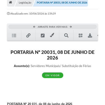
A História
Legislação
PORTARIA Nº 20031, 08 DE JUNHO DE 2026
Galeria de Fotos
Atualizado em: 10/06/2026 às 15h29
Notícias
ARRASTE PARA VER MAIS
SIC
Diário Oficial
Prestação de Contas
PORTARIA Nº 20031, 08 DE JUNHO DE
2026
Conselhos Municipais
Assunto(s):
Servidores Municipais/ Substituição de Férias
Concursos
EM VIGOR
Arquivos para Download
Ouvidoria
Contas Públicas
Legislação
PORTARIA Nº 20 031, de 08 de junho de 2026