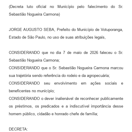
(Decreta luto oficial no Município pelo falecimento do Sr.
Perguntas Frequentes
Sebastião Nogueira Carmona)
Transparência
JORGE AUGUSTO SEBA, Prefeito do Município de Votuporanga,
Audiências Públicas
Estado de São Paulo, no uso de suas atribuições legais,
Editais
CONSIDERANDO que no dia 7 de maio de 2026 faleceu o Sr.
Links
Sebastião Nogueira Carmona;
Telefones Úteis
CONSIDERANDO que o Sr. Sebastião Nogueira Carmona marcou
sua trajetória sendo referência do rodeio e da agropecuária;
Emprega
CONSIDERANDO seu envolvimento em ações sociais e
Agenda
beneficentes no município;
CONSIDERANDO o dever inalienável de reconhecer publicamente
Contato
os préstimos, os predicados e a indiscutível importância desse
homem público, cidadão e honrado chefe de família;
DECRETA: