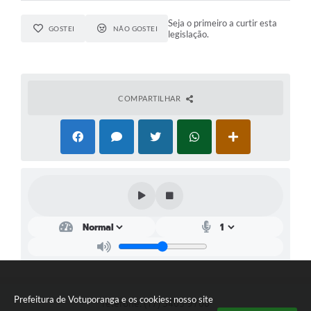
Seja o primeiro a curtir esta
GOSTEI
NÃO GOSTEI
legislação.
COMPARTILHAR
Prefeitura de Votuporanga e os cookies: nosso site
Telefone: (17) 3405-9700