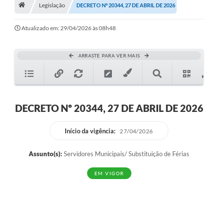
A História
Legislação
DECRETO Nº 20344, 27 DE ABRIL DE 2026
Galeria de Fotos
Atualizado em: 29/04/2026 às 08h48
Notícias
ARRASTE PARA VER MAIS
SIC
Diário Oficial
Prestação de Contas
DECRETO Nº 20344, 27 DE ABRIL DE 2026
Conselhos Municipais
Início da vigência:
27/04/2026
Concursos
Assunto(s):
Servidores Municipais/ Substituição de Férias
Arquivos para Download
EM VIGOR
Ouvidoria
Contas Públicas
Legislação