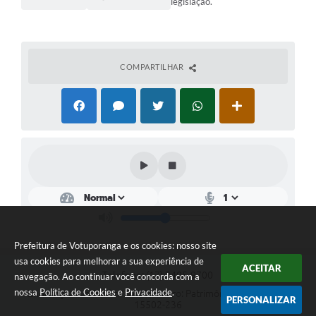
legislação.
COMPARTILHAR
Prefeitura de Votuporanga e os cookies: nosso site
usa cookies para melhorar a sua experiência de
ACEITAR
Telefone: (17) 3405-9700
navegação. Ao continuar você concorda com a
nossa
Política de Cookies
e
Privacidade
.
Endereço: Rua Pará nº 3227 - Bairro: Patrimônio Velho | CEP:
PERSONALIZAR
15502-236