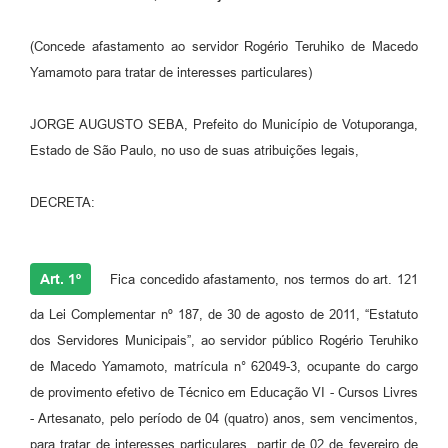
Perguntas Frequentes
(Concede afastamento ao servidor Rogério Teruhiko de Macedo
Transparência
Yamamoto para tratar de interesses particulares)
Audiências Públicas
JORGE AUGUSTO SEBA, Prefeito do Município de Votuporanga,
Editais
Estado de São Paulo, no uso de suas atribuições legais,
Links
DECRETA:
Telefones Úteis
Emprega
Art. 1º
Fica concedido afastamento, nos termos do art. 121
Agenda
da Lei Complementar nº 187, de 30 de agosto de 2011, “Estatuto
dos Servidores Municipais”, ao servidor público Rogério Teruhiko
Contato
de Macedo Yamamoto, matrícula n° 62049-3, ocupante do cargo
de provimento efetivo de Técnico em Educação VI - Cursos Livres
- Artesanato, pelo período de 04 (quatro) anos, sem vencimentos,
para tratar de interesses particulares, partir de 02 de fevereiro de