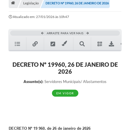
A História
Legislação
DECRETO Nº 19960, 26 DE JANEIRO DE 2026
Galeria de Fotos
Atualizado em: 27/01/2026 às 10h47
Notícias
ARRASTE PARA VER MAIS
SIC
Diário Oficial
Prestação de Contas
DECRETO Nº 19960, 26 DE JANEIRO DE
2026
Conselhos Municipais
Assunto(s):
Servidores Municipais/ Afastamentos
Concursos
EM VIGOR
Arquivos para Download
Ouvidoria
Contas Públicas
Legislação
DECRETO Nº 19 960, de 26 de janeiro de 2026