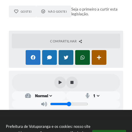
Seja o primeiro a curtir esta
GOSTEI
NÃO GOSTEI
legislação.
COMPARTILHAR
Prefeitura de Votuporanga e os cookies: nosso site
Telefone: (17) 3405-9700