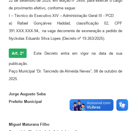
22 de setembro de 2025, em edição nº 2459, para exercer o cargo
de provimento efetivo, conforme segue:
I – Técnico do Executivo XIV – Administração Geral III - PCD:
a) Rafael Gonçalves Haddad, classificação 02, CPF
391.XXX.XXX-94,. na vaga decorrente de exoneração a pedido de
Nyckolas Eduardo Silva Lopes (Decreto nº 19.263/2025).
Art. 2º
Este Decreto entra em vigor na data de sua
publicação.
Paço Municipal “Dr. Tancredo de Almeida Neves”, 08 de outubro de
2025.
Jorge Augusto Seba
Prefeito Municipal
Miguel Maturana Filho