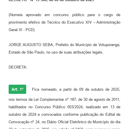
Perguntas Frequentes
(Nomeia aprovado em concurso público para o cargo de
Transparência
provimento efetivo de Técnico do Executivo XIV – Administração
Geral III - PCD)
Audiências Públicas
Editais
JORGE AUGUSTO SEBA, Prefeito do Município de Votuporanga,
Estado de São Paulo, no uso de suas atribuições legais,
Links
Telefones Úteis
DECRETA:
Emprega
Agenda
Art. 1º
Fica nomeado, a partir de 09 de outubro de 2025,
Contato
nos termos da Lei Complementar nº 187, de 30 de agosto de 2011,
habilitados no Concurso Público 003/2024, realizado em 13 de
outubro de 2024 e convocados conforme publicação do Edital de
Convocação nº 24, no Diário Oficial Eletrônico do Município do dia