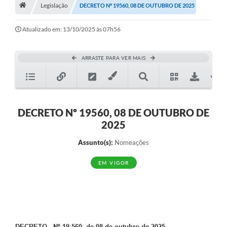
A História
Legislação
DECRETO Nº 19560, 08 DE OUTUBRO DE 2025
Galeria de Fotos
Atualizado em: 13/10/2025 às 07h56
Notícias
ARRASTE PARA VER MAIS
SIC
Diário Oficial
Prestação de Contas
DECRETO Nº 19560, 08 DE OUTUBRO DE
2025
Conselhos Municipais
Assunto(s):
Nomeações
Concursos
EM VIGOR
Arquivos para Download
Ouvidoria
Contas Públicas
Legislação
DECRETO Nº 19 560, de 08 de outubro de 2025