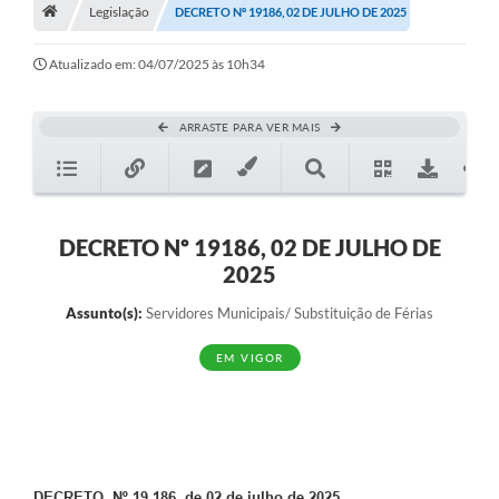
A História
Legislação
DECRETO Nº 19186, 02 DE JULHO DE 2025
Galeria de Fotos
Atualizado em: 04/07/2025 às 10h34
Notícias
ARRASTE PARA VER MAIS
SIC
Diário Oficial
Prestação de Contas
DECRETO Nº 19186, 02 DE JULHO DE
2025
Conselhos Municipais
Assunto(s):
Servidores Municipais/ Substituição de Férias
Concursos
EM VIGOR
Arquivos para Download
Ouvidoria
Contas Públicas
Legislação
DECRETO Nº 19 186, de 02 de julho de 2025