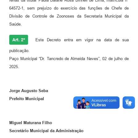
férias da titular Paula Daiane Rosa Binheli de Lima, matrícula nº
64572-1, sem prejuízo do exercício das funções de Chefe de
Divisão de Controle de Zoonoses da Secretaria Municipal da
Saúde.
Art. 2º
Este Decreto entra em vigor na data de sua
publicação.
Paço Municipal “Dr. Tancredo de Almeida Neves”, 02 de julho de
2025.
Jorge Augusto Seba
Prefeito Municipal
Miguel Maturana Filho
Secretário Municipal da Administração