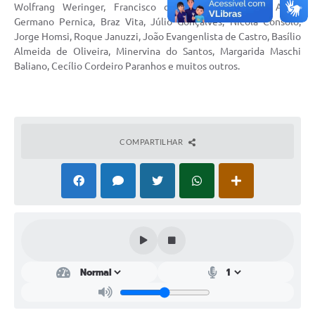
Wolfrang Weringer, Francisco de Vilar Horta, José Abdo,
Germano Pernica, Braz Vita, Júlio Gonçalves, Nicola Consolo,
Perguntas Frequentes
Jorge Homsi, Roque Januzzi, João Evangenlista de Castro, Basílio
Transparência
Almeida de Oliveira, Minervina do Santos, Margarida Maschi
Baliano, Cecílio Cordeiro Paranhos e muitos outros.
Audiências Públicas
Editais
Links
COMPARTILHAR
Telefones Úteis
Emprega
Agenda
Contato