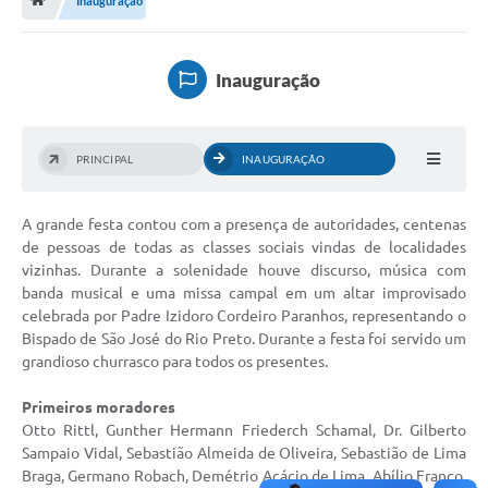
Inauguração
A História
Galeria de Fotos
Inauguração
Notícias
SIC
PRINCIPAL
INAUGURAÇÃO
Diário Oficial
A grande festa contou com a presença de autoridades, centenas
Prestação de Contas
de pessoas de todas as classes sociais vindas de localidades
Conselhos Municipais
vizinhas. Durante a solenidade houve discurso, música com
banda musical e uma missa campal em um altar improvisado
Concursos
celebrada por Padre Izidoro Cordeiro Paranhos, representando o
Bispado de São José do Rio Preto. Durante a festa foi servido um
Arquivos para Download
grandioso churrasco para todos os presentes.
Ouvidoria
Primeiros moradores
Otto Rittl, Gunther Hermann Friederch Schamal, Dr. Gilberto
Contas Públicas
Sampaio Vidal, Sebastião Almeida de Oliveira, Sebastião de Lima
Braga, Germano Robach, Demétrio Acácio de Lima, Abílio Franco,
Legislação