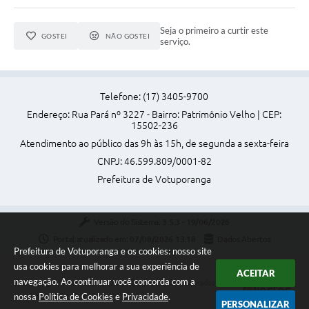
Seja o primeiro a curtir este
GOSTEI
NÃO GOSTEI
serviço.
Telefone: (17) 3405-9700
Endereço: Rua Pará nº 3227 - Bairro: Patrimônio Velho | CEP:
15502-236
Atendimento ao público das 9h às 15h, de segunda a sexta-feira
CNPJ: 46.599.809/0001-82
Prefeitura de Votuporanga
Versão do Sistema:
3.5.3 - 19/06/2026
Portal atualizado em:
07/08/2026 13:18
Dados Abertos
Prefeitura de Votuporanga e os cookies: nosso site
usa cookies para melhorar a sua experiência de
ACEITAR
navegação. Ao continuar você concorda com a
Copyright Instar - 2006-2026. Todos os direitos reservados -
nossa
Política de Cookies
e
Privacidade
.
Instar Tecnologia
PERSONALIZAR