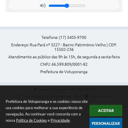
Telefone: (17) 3405-9700
Endereço: Rua Pará nº 3227 - Bairro: Patrimônio Velho | CEP:
15502-236
Atendimento ao público das 9h às 15h, de segunda a sexta-feira
CNPJ: 46.599.809/0001-82
Prefeitura de Votuporanga
Versão do Sistema:
3.5.3 - 19/06/2026
Portal atualizado em:
06/08/2026 18:48
Dados Abertos
Prefeitura de Votuporanga e os cookies: nosso site
usa cookies para melhorar a sua experiência de
ACEITAR
navegação. Ao continuar você concorda com a
Copyright Instar - 2006-2026. Todos os direitos reservados -
nossa
Política de Cookies
e
Privacidade
.
Instar Tecnologia
PERSONALIZAR