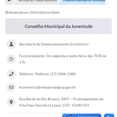
Secretarias / Departamentos
Conselho Municipal da Juventude
A História
Atualizado em: 05/05/2026 às 05h06
Galeria de Fotos
Notícias
Conselho Municipal da Juventude
SIC
Diário Oficial
Secretaria de Desenvolvimento Econômico
Prestação de Contas
Funcionamento: De segunda a sexta-feira, das 7h30 às
17h
Conselhos Municipais
Telefone: Telefone: (17) 3406-1488
Concursos
Arquivos para Download
economico@votuporanga.sp.gov.br
Ouvidoria
Rua Barão do Rio Branco, 4497 – Prolongamento da
Contas Públicas
Vila Paes Deoclecio Lasso. CEP: 15500-055
Legislação