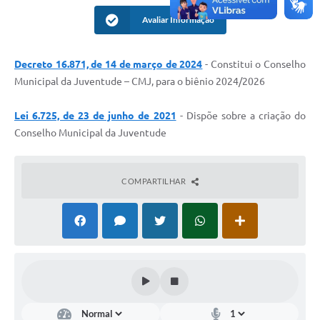
Avaliar Informação
Perguntas Frequentes
Transparência
Decreto 16.871, de 14 de março de 2024
- Constitui o Conselho
Audiências Públicas
Municipal da Juventude – CMJ, para o biênio 2024/2026
Editais
Lei 6.725, de 23 de junho de 2021
- Dispõe sobre a criação do
Conselho Municipal da Juventude
Links
Telefones Úteis
COMPARTILHAR
Emprega
Agenda
Contato