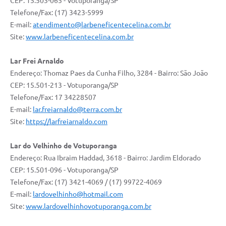
CEP: 15.503-065 - Votuporanga/SP
Telefone/Fax: (17) 3423-5999
E-mail:
atendimento@larbeneficentecelina.com.br
Site:
www.larbeneficentecelina.com.br
Lar Frei Arnaldo
Endereço: Thomaz Paes da Cunha Filho, 3284 - Bairro: São João
CEP: 15.501-213 - Votuporanga/SP
Telefone/Fax: 17 34228507
E-mail:
lar.freiarnaldo@terra.com.br
Site:
https://larfreiarnaldo.com
Lar do Velhinho de Votuporanga
Endereço: Rua Ibraim Haddad, 3618 - Bairro: Jardim Eldorado
CEP: 15.501-096 - Votuporanga/SP
Telefone/Fax: (17) 3421-4069 / (17) 99722-4069
E-mail:
lardovelhinho@hotmail.com
Site:
www.lardovelhinhovotuporanga.com.br