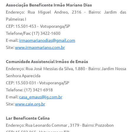
Associação Beneficente Irmão Mariano Dias
Endereço: Rua Miguel Andreo, 2316 - Bairro: Jardim das
Palmeiras I
CEP: 15.501-453 - Votuporanga/SP
Telefone/Fax: (17) 3422-1600
E-mail:
irmaomarianodias@gmail.com
Site:
www.irmaomariano.com.br
Comunidade Assistencial Irmãos de Emaús
Endereço: Rua José Messias da Silva, 1.880 - Bairro: Jardim Nossa
Senhora Aparecida
CEP: 15.503-031 - Votuporanga/SP
Telefone: (17) 3421-6918
E-mail:
casa_emaus@ig.com.br
Site:
www.caie.org.br
Lar Beneficente Celina
Endereço: Rua Leonardo Commar , 3179 - Bairro: Pozzobon