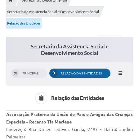
Secretarias / Departamentos
A História
Secretaria da Assistência Social e Desenvolvimento Social
Galeria de Fotos
Relação das Entidades
Notícias
SIC
Secretaria da Assistência Social e
Diário Oficial
Desenvolvimento Social
Prestação de Contas
PRINCIPAL
RELAÇÃO DAS ENTIDADES
Conselhos Municipais
Concursos
Relação das Entidades
Arquivos para Download
Ouvidoria
Associação Fraterna da União de Pais e Amigos das Crianças
Especiais – Recanto Tia Marlene
Contas Públicas
Endereço: Rua Dirceu Esteves Garcia, 2497 - Bairro: Jardim
Legislação
Palmeiras I