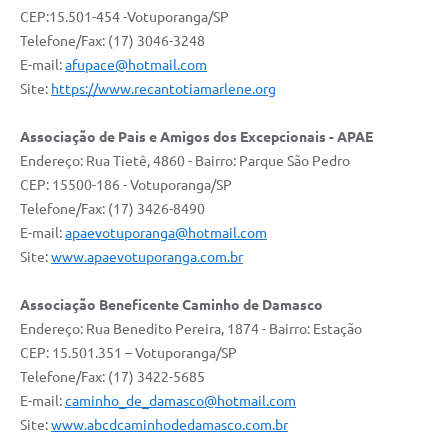
CEP:15.501-454 -Votuporanga/SP
Perguntas Frequentes
Telefone/Fax: (17) 3046-3248
E-mail:
afupace@hotmail.com
Transparência
Site:
https://www.recantotiamarlene.org
Audiências Públicas
Associação de Pais e Amigos dos Excepcionais - APAE
Editais
Endereço: Rua Tietê, 4860 - Bairro: Parque São Pedro
CEP: 15500-186 - Votuporanga/SP
Links
Telefone/Fax: (17) 3426-8490
Telefones Úteis
E-mail:
apaevotuporanga@hotmail.com
Site:
www.apaevotuporanga.com.br
Emprega
Associação Beneficente Caminho de Damasco
Agenda
Endereço: Rua Benedito Pereira, 1874 - Bairro: Estação
Contato
CEP: 15.501.351 – Votuporanga/SP
Telefone/Fax: (17) 3422-5685
E-mail:
caminho_de_damasco@hotmail.com
Site:
www
.abcdcaminhodedamasco.com.br