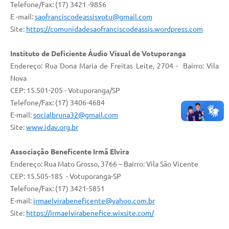
Telefone/Fax: (17) 3421 -9856
E -mail:
saofranciscodeassisvotu@gmail.com
Site:
https://comunidadesaofranciscodeassis.wordpress.com
Instituto de Deficiente Áudio Visual de Votuporanga
Endereço: Rua Dona Maria de Freitas Leite, 2704 - Bairro: Vila
Nova
CEP: 15.501-205 - Votuporanga/SP
Telefone/Fax: (17) 3406-4684
E-mail:
socialbruna32@gmail.com
Site:
www.idav.org.br
Associação Beneficente Irmã Elvira
Endereço: Rua Mato Grosso, 3766 – Bairro: Vila São Vicente
CEP: 15.505-185 - Votuporanga-SP
Telefone/Fax: (17) 3421-5851
E-mail:
irmaelvirabeneficente@yahoo.com.br
Site:
https://irmaelvirabenefice.wixsite.com/