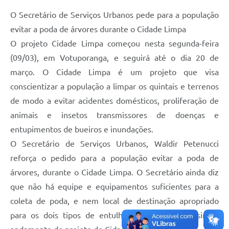
O Secretário de Serviços Urbanos pede para a população
Perguntas Frequentes
evitar a poda de árvores durante o Cidade Limpa
Transparência
O projeto Cidade Limpa começou nesta segunda-feira
Audiências Públicas
(09/03), em Votuporanga, e seguirá até o dia 20 de
março. O Cidade Limpa é um projeto que visa
Editais
conscientizar a população a limpar os quintais e terrenos
Links
de modo a evitar acidentes domésticos, proliferação de
animais e insetos transmissores de doenças e
Telefones Úteis
entupimentos de bueiros e inundações.
Emprega
O Secretário de Serviços Urbanos, Waldir Petenucci
Agenda
reforça o pedido para a população evitar a poda de
árvores, durante o Cidade Limpa. O Secretário ainda diz
Contato
que não há equipe e equipamentos suficientes para a
coleta de poda, e nem local de destinação apropriado
para os dois tipos de entulhos, prejudicando assim o