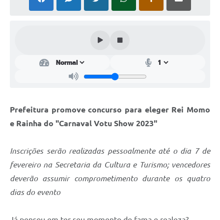
Perguntas Frequentes
Transparência
Audiências Públicas
Editais
Links
Prefeitura promove concurso para eleger Rei Momo
Telefones Úteis
e Rainha do "Carnaval Votu Show 2023"
Emprega
Inscrições serão realizadas pessoalmente até o dia 7 de
Agenda
fevereiro na Secretaria da Cultura e Turismo; vencedores
Contato
deverão assumir comprometimento durante os quatro
dias do evento
Já pensou em ter seu momento de fama e realeza?