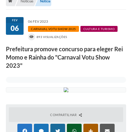
Notícias
Notícia
A História
Galeria de Fotos
FEV
06 FEV 2023
06
Notícias
CARNAVAL VOTU SHOW 2025
CULTURA E TURISMO
893 VISUALIZAÇÕES
SIC
Prefeitura promove concurso para eleger Rei
Diário Oficial
Momo e Rainha do "Carnaval Votu Show
Prestação de Contas
2023"
Conselhos Municipais
Concursos
Arquivos para Download
Ouvidoria
COMPARTILHAR
Contas Públicas
Legislação