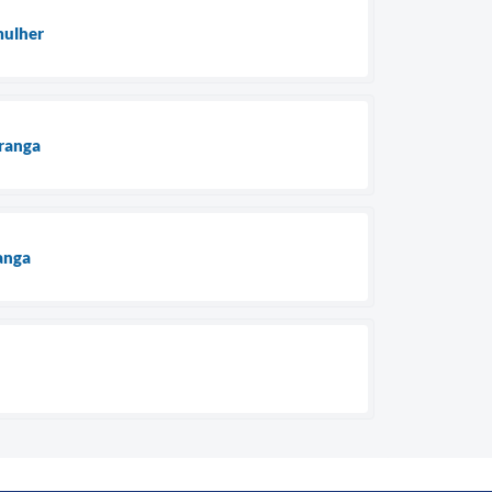
mulher
oranga
anga