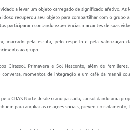
onvidado a levar um objeto carregado de significado afetivo. 
da idoso recuperou seu objeto para compartilhar com o grupo 
os participaram contando experiências marcantes de suas vida
r, marcado pela escuta, pelo respeito e pela valorização das
encimento ao grupo.
os Girassol, Primavera e Sol Nascente, além de familiare
 conversa, momentos de integração e um café da manhã colet
 pelo CRAS Norte desde o ano passado, consolidando uma propos
ibuem para ampliar as relações sociais, prevenir o isolamento, fo