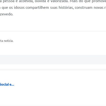
pessoa é acolhida, ouvida e valorizada. Mais do que promover 
ra que os idosos compartilhem suas histórias, construam novas
Azevedo.
ta notícia.
ocial e...