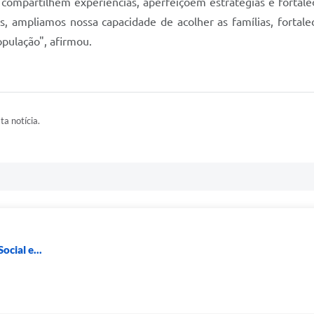
mpartilhem experiências, aperfeiçoem estratégias e fortal
as, ampliamos nossa capacidade de acolher as famílias, fortal
opulação", afirmou.
ta notícia.
ocial e...