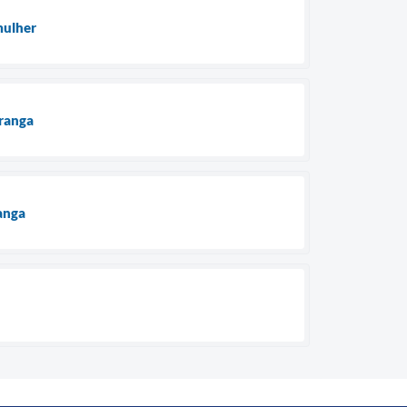
mulher
oranga
anga