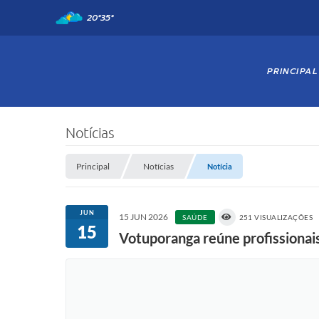
20°
35°
PRINCIPAL
Notícias
Principal
Notícias
Notícia
JUN
15 JUN 2026
SAÚDE
251 VISUALIZAÇÕES
15
Votuporanga reúne profissionais 