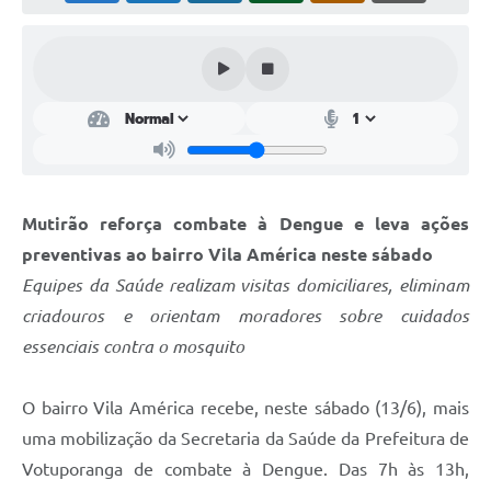
Perguntas Frequentes
Transparência
Audiências Públicas
Editais
Links
Mutirão reforça combate à Dengue e leva ações
Telefones Úteis
preventivas ao bairro Vila América neste sábado
Equipes da Saúde realizam visitas domiciliares, eliminam
Emprega
criadouros e orientam moradores sobre cuidados
Agenda
essenciais contra o mosquito
Contato
O bairro Vila América recebe, neste sábado (13/6), mais
uma mobilização da Secretaria da Saúde da Prefeitura de
Votuporanga de combate à Dengue. Das 7h às 13h,