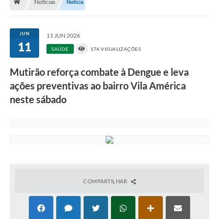
Notícias
Notícia
A História
Galeria de Fotos
JUN
11 JUN 2026
11
Notícias
SAÚDE
174 VISUALIZAÇÕES
SIC
Mutirão reforça combate à Dengue e leva
Diário Oficial
ações preventivas ao bairro Vila América
neste sábado
Prestação de Contas
Conselhos Municipais
Concursos
Arquivos para Download
Ouvidoria
COMPARTILHAR
Contas Públicas
Legislação