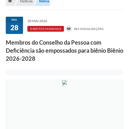
Notícias
Notícia
A História
Galeria de Fotos
MAI
28 MAI 2026
28
Notícias
DIREITOS HUMANOS
484 VISUALIZAÇÕES
SIC
Membros do Conselho da Pessoa com
Diário Oficial
Deficiência são empossados para biênio Biênio
2026-2028
Prestação de Contas
Conselhos Municipais
Concursos
Arquivos para Download
Ouvidoria
Contas Públicas
Legislação