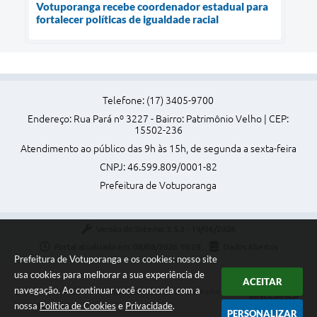
Votuporanga recebe coordenador estadual para
fortalecer políticas de igualdade racial
Telefone: (17) 3405-9700
Endereço: Rua Pará nº 3227 - Bairro: Patrimônio Velho | CEP:
15502-236
Atendimento ao público das 9h às 15h, de segunda a sexta-feira
CNPJ: 46.599.809/0001-82
Prefeitura de Votuporanga
Versão do Sistema:
3.5.3 - 19/06/2026
Portal atualizado em:
08/08/2026 10:29
Dados Abertos
Prefeitura de Votuporanga e os cookies: nosso site
usa cookies para melhorar a sua experiência de
ACEITAR
navegação. Ao continuar você concorda com a
Copyright Instar - 2006-2026. Todos os direitos reservados -
nossa
Política de Cookies
e
Privacidade
.
Instar Tecnologia
PERSONALIZAR