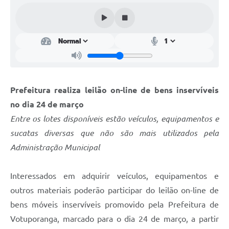
Perguntas Frequentes
Transparência
Audiências Públicas
Editais
Prefeitura realiza leilão on-line de bens inservíveis
Links
no dia 24 de março
Telefones Úteis
Entre os lotes disponíveis estão veículos, equipamentos e
sucatas diversas que não são mais utilizados pela
Emprega
Administração Municipal
Agenda
Interessados em adquirir veículos, equipamentos e
Contato
outros materiais poderão participar do leilão on-line de
bens móveis inservíveis promovido pela Prefeitura de
Votuporanga, marcado para o dia 24 de março, a partir