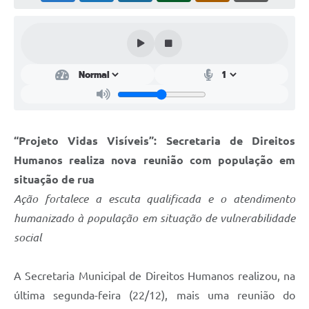
Perguntas Frequentes
Transparência
Audiências Públicas
Editais
Links
“Projeto Vidas Visíveis”: Secretaria de Direitos
Telefones Úteis
Humanos realiza nova reunião com população em
situação de rua
Emprega
Ação fortalece a escuta qualificada e o atendimento
Agenda
humanizado à população em situação de vulnerabilidade
social
Contato
A Secretaria Municipal de Direitos Humanos realizou, na
última segunda-feira (22/12), mais uma reunião do