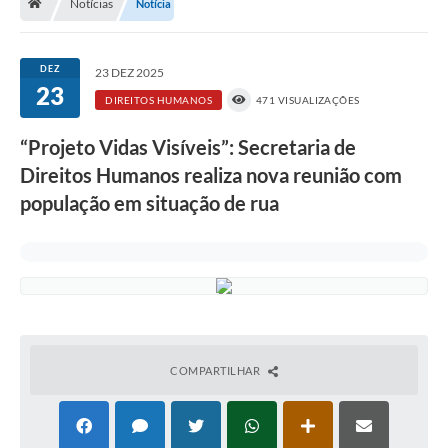
Notícias
Notícia
A História
Galeria de Fotos
DEZ
23 DEZ 2025
23
Notícias
DIREITOS HUMANOS
471 VISUALIZAÇÕES
SIC
“Projeto Vidas Visíveis”: Secretaria de
Diário Oficial
Direitos Humanos realiza nova reunião com
população em situação de rua
Prestação de Contas
Conselhos Municipais
Concursos
Arquivos para Download
Ouvidoria
COMPARTILHAR
Contas Públicas
Legislação