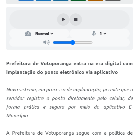
Perguntas Frequentes
Transparência
Audiências Públicas
Editais
Links
Prefeitura de Votuporanga entra na era digital com
Telefones Úteis
implantação do ponto eletrônico via aplicativo
Emprega
Novo sistema, em processo de implantação, permite que o
Agenda
servidor registre o ponto diretamente pelo celular, de
forma prática e segura por meio do aplicativo E-
Contato
Município
A Prefeitura de Votuporanga segue com a política de