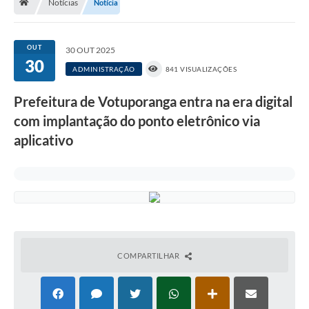
Notícias
Notícia
A História
Galeria de Fotos
OUT
30 OUT 2025
30
Notícias
ADMINISTRAÇÃO
841 VISUALIZAÇÕES
SIC
Prefeitura de Votuporanga entra na era digital
Diário Oficial
com implantação do ponto eletrônico via
aplicativo
Prestação de Contas
Conselhos Municipais
Concursos
Arquivos para Download
Ouvidoria
COMPARTILHAR
Contas Públicas
Legislação