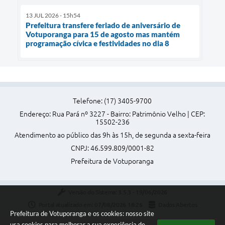
13 JUL 2026 - 15h54
Prefeitura transfere feriado de aniversário de
Votuporanga para 15 de agosto mas mantém
programação cívica e festividades no dia 8
Telefone: (17) 3405-9700
Endereço: Rua Pará nº 3227 - Bairro: Patrimônio Velho | CEP:
15502-236
Atendimento ao público das 9h às 15h, de segunda a sexta-feira
CNPJ: 46.599.809/0001-82
Prefeitura de Votuporanga
Versão do Sistema:
3.5.3 - 19/06/2026
Portal atualizado em:
07/08/2026 18:26
Dados Abertos
Prefeitura de Votuporanga e os cookies: nosso site
usa cookies para melhorar a sua experiência de