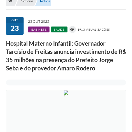
Notícias
Notícia
A História
Galeria de Fotos
OUT
23 OUT 2025
23
Notícias
GABINETE
SAÚDE
1913 VISUALIZAÇÕES
SIC
Hospital Materno Infantil: Governador
Diário Oficial
Tarcísio de Freitas anuncia investimento de R$
35 milhões na presença do Prefeito Jorge
Prestação de Contas
Seba e do provedor Amaro Rodero
Conselhos Municipais
Concursos
Arquivos para Download
Ouvidoria
Contas Públicas
Legislação