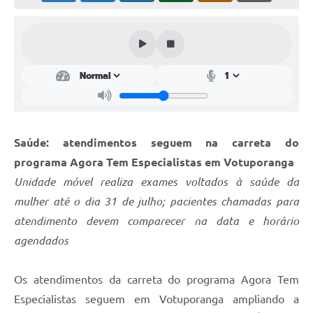
Perguntas Frequentes
Transparência
Audiências Públicas
Editais
Links
Saúde: atendimentos seguem na carreta do
Telefones Úteis
programa Agora Tem Especialistas em Votuporanga
Unidade móvel realiza exames voltados à saúde da
Emprega
mulher até o dia 31 de julho; pacientes chamadas para
Agenda
atendimento devem comparecer na data e horário
agendados
Contato
Os atendimentos da carreta do programa Agora Tem
Especialistas seguem em Votuporanga ampliando a