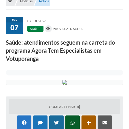
Notícias
Notícia
A História
Galeria de Fotos
JUL
07 JUL 2026
07
Notícias
SAÚDE
231 VISUALIZAÇÕES
SIC
Saúde: atendimentos seguem na carreta do
Diário Oficial
programa Agora Tem Especialistas em
Votuporanga
Prestação de Contas
Conselhos Municipais
Concursos
Arquivos para Download
Ouvidoria
COMPARTILHAR
Contas Públicas
Legislação