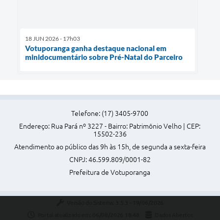
18 JUN 2026 - 17h03
Votuporanga ganha destaque nacional em
minidocumentário sobre Pré-Natal do Parceiro
Telefone: (17) 3405-9700
Endereço: Rua Pará nº 3227 - Bairro: Patrimônio Velho | CEP:
15502-236
Atendimento ao público das 9h às 15h, de segunda a sexta-feira
CNPJ: 46.599.809/0001-82
Prefeitura de Votuporanga
Versão do Sistema:
3.5.3 - 19/06/2026
Portal atualizado em:
06/08/2026 18:48
Dados Abertos